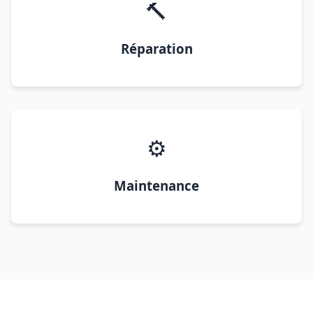
🔨
Réparation
⚙️
Maintenance