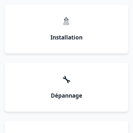
🚿
Installation
🔧
Dépannage