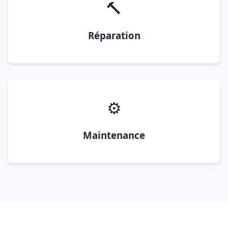
🔨
Réparation
⚙️
Maintenance