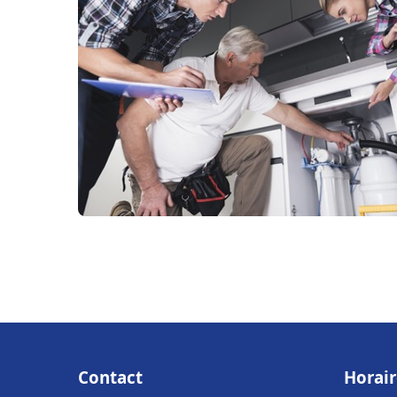
Contact
Horair