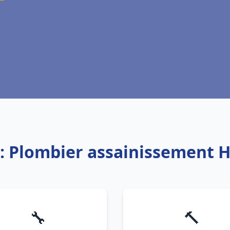
e: Plombier assainissement H
🔧
🔨