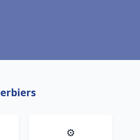
erbiers
⚙️