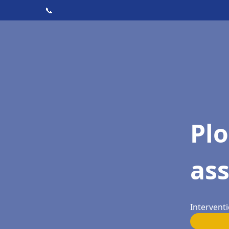
📞
Pl
as
Interventi