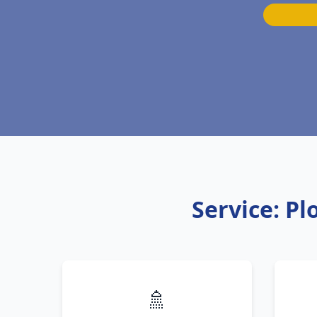
Service: P
🚿