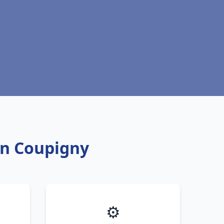
in Coupigny
⚙️