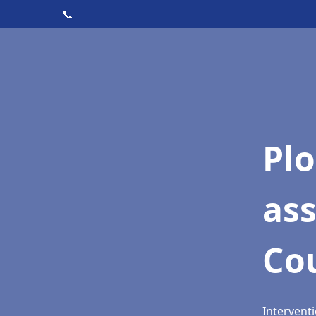
📞
Pl
as
Co
Intervent