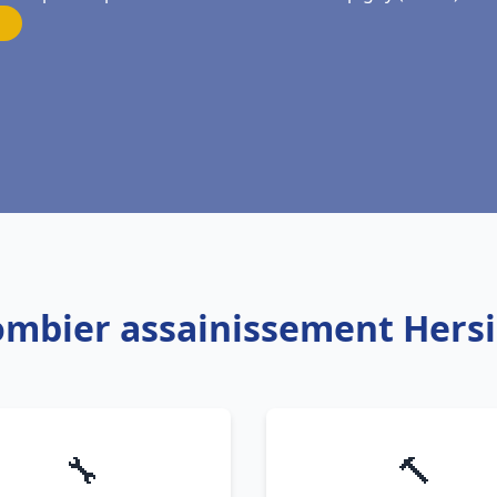
lombier assainissement Hers
🔧
🔨