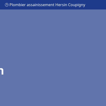
🕒 Plombier assainissement Hersin Coupigny
n