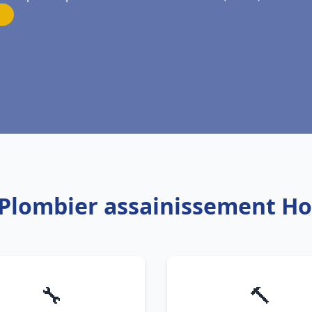
: Plombier assainissement H
🔧
🔨