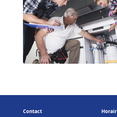
Contact
Horair