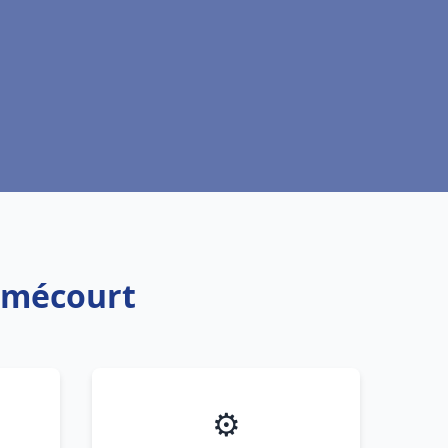
omécourt
⚙️