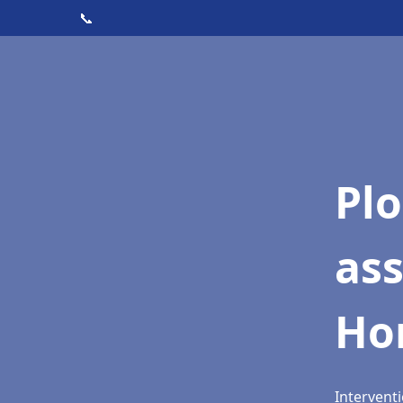
📞
Pl
as
Ho
Intervent