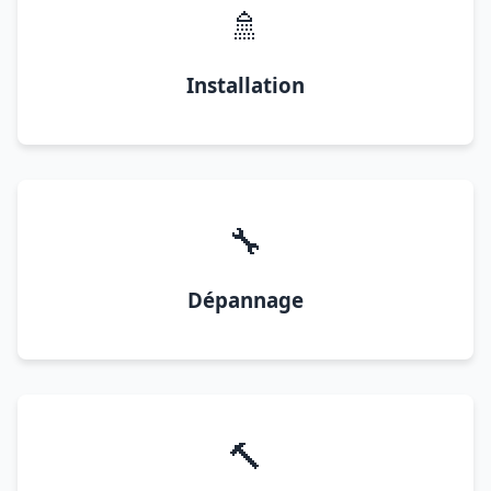
🚿
Installation
🔧
Dépannage
🔨