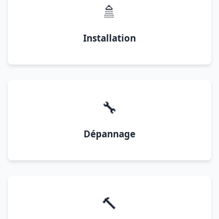
🚿
Installation
🔧
Dépannage
🔨