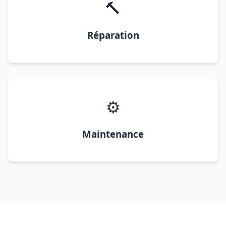
🔨
Réparation
⚙️
Maintenance