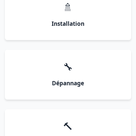
🚿
Installation
🔧
Dépannage
🔨