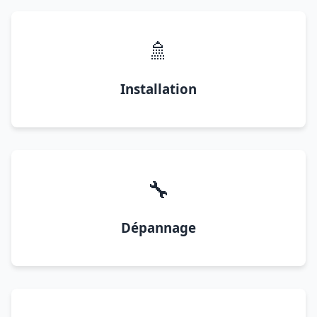
🚿
Installation
🔧
Dépannage