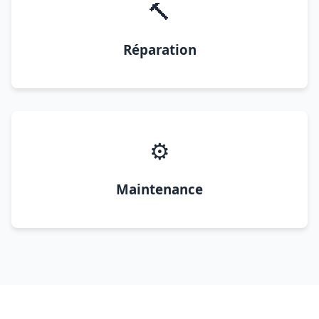
🔨
Réparation
⚙️
Maintenance