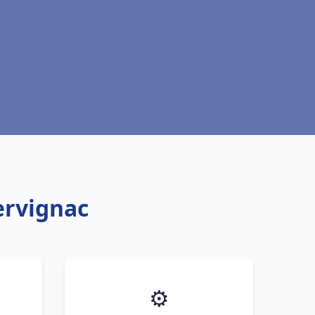
ervignac
⚙️