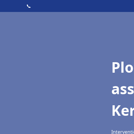
📞
Pl
as
Ke
Interventi