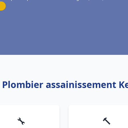
: Plombier assainissement K
🔧
🔨