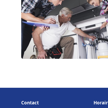
Contact
Horair