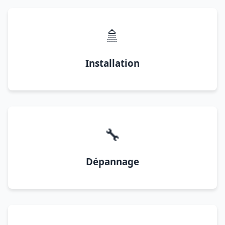
🚿
Installation
🔧
Dépannage