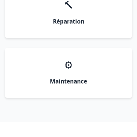
🔨
Réparation
⚙️
Maintenance