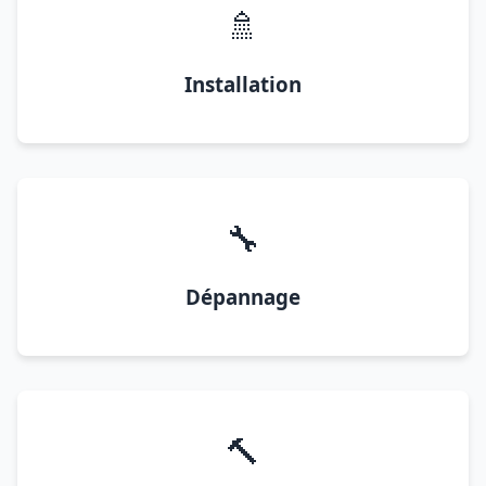
🚿
Installation
🔧
Dépannage
🔨