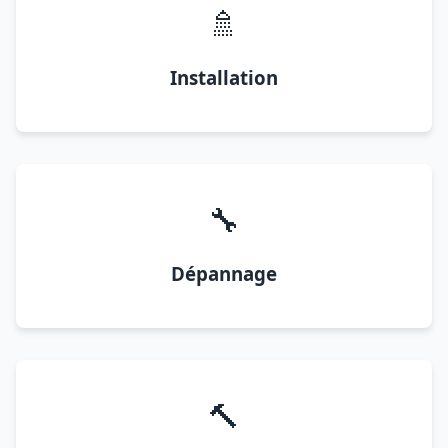
🚿
Installation
🔧
Dépannage
🔨