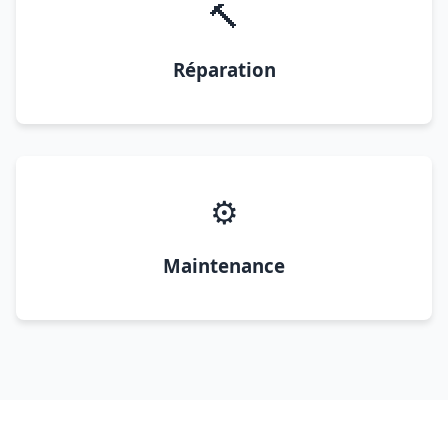
🔨
Réparation
⚙️
Maintenance