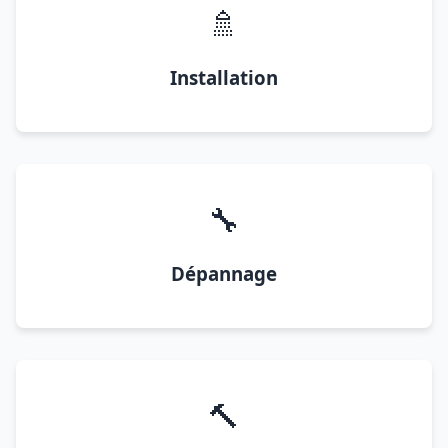
🚿
Installation
🔧
Dépannage
🔨