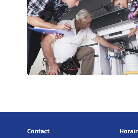
Contact
Horair