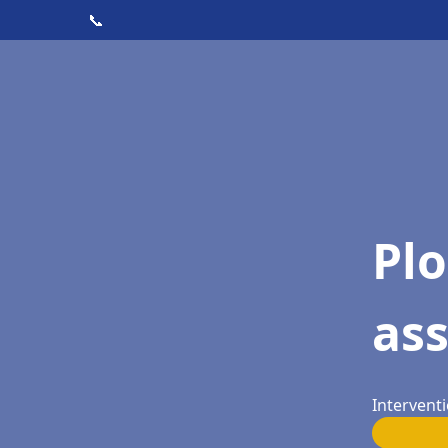
📞
Pl
as
Interventi