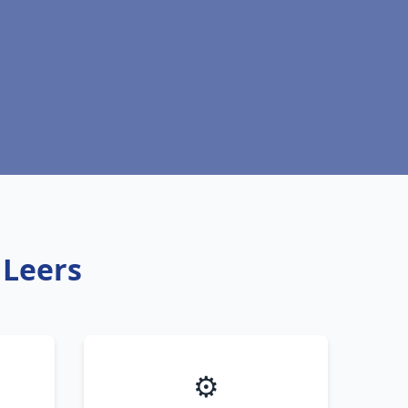
 Leers
⚙️