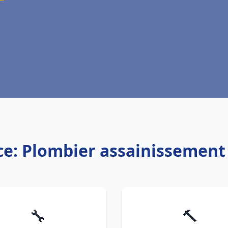
ce: Plombier assainissement
🔧
🔨