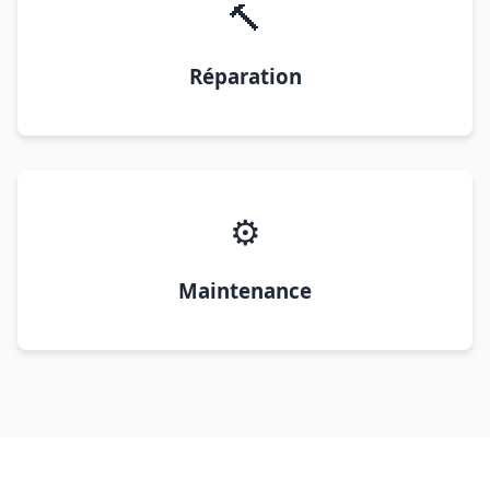
🔨
Réparation
⚙️
Maintenance