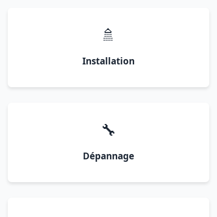
🚿
Installation
🔧
Dépannage