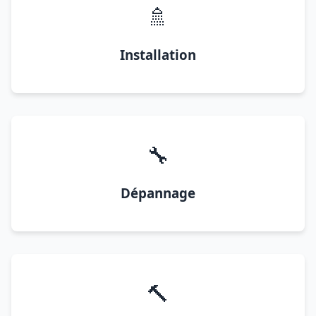
🚿
Installation
🔧
Dépannage
🔨