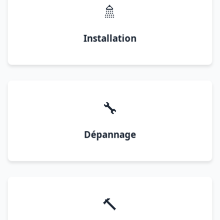
🚿
Installation
🔧
Dépannage
🔨