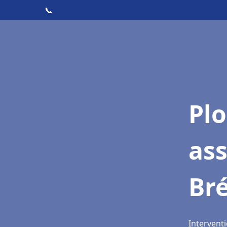
📞
Pl
ass
Br
Interventi