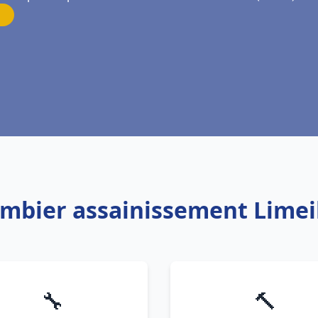
ombier assainissement Lime
🔧
🔨