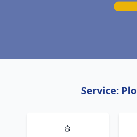
Service: Pl
🚿