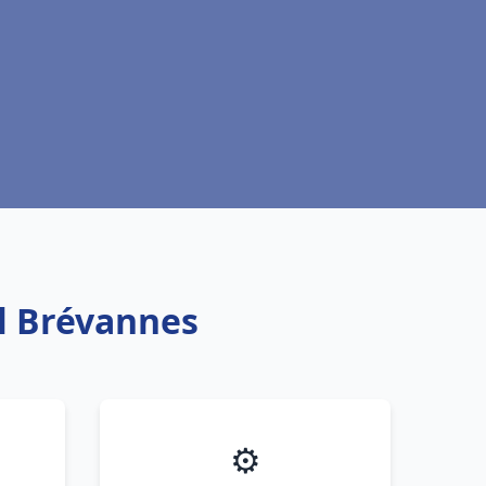
il Brévannes
⚙️