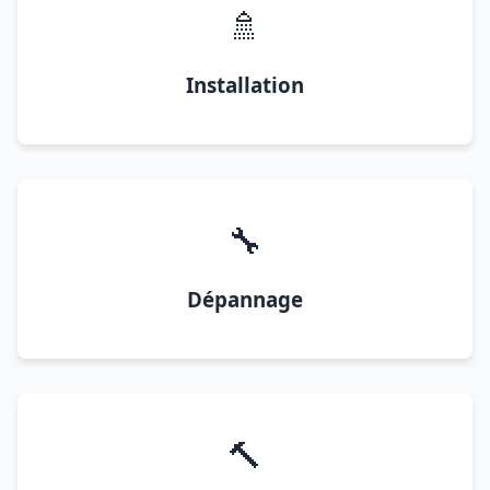
🚿
Installation
🔧
Dépannage
🔨