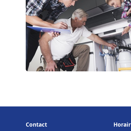
Contact
Horair