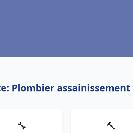
ce: Plombier assainissement 
🔧
🔨