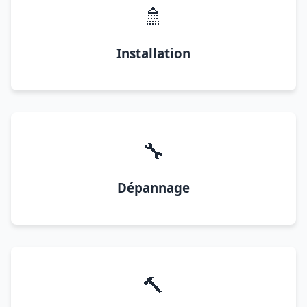
🚿
Installation
🔧
Dépannage
🔨