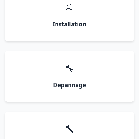
🚿
Installation
🔧
Dépannage
🔨