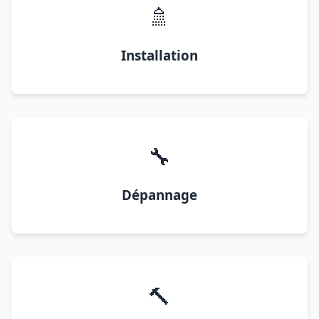
🚿
Installation
🔧
Dépannage
🔨