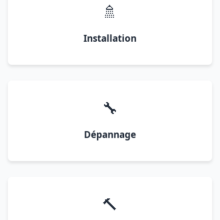
🚿
Installation
🔧
Dépannage
🔨