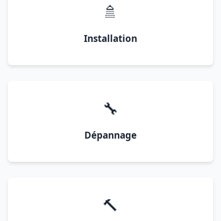
🚿
Installation
🔧
Dépannage
🔨