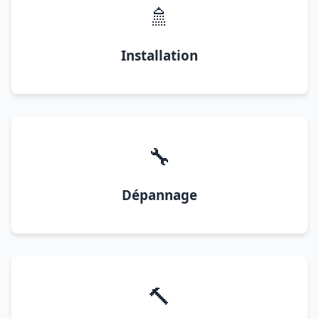
🚿
Installation
🔧
Dépannage
🔨