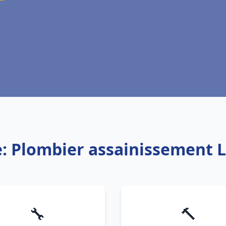
e: Plombier assainissement 
🔧
🔨