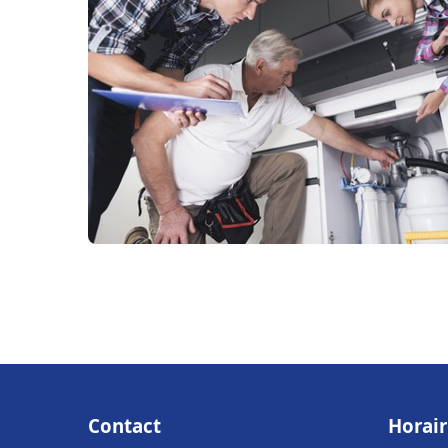
Contact
Horair