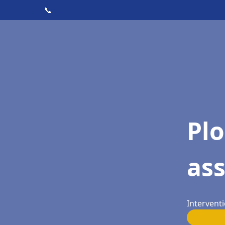
📞
Pl
as
Intervent