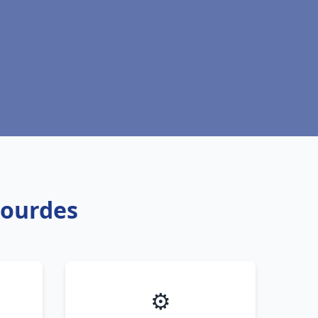
Lourdes
⚙️