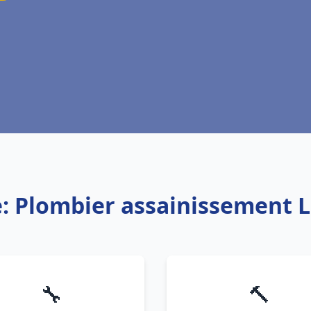
e: Plombier assainissement L
🔧
🔨