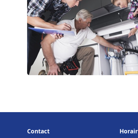
Contact
Horair