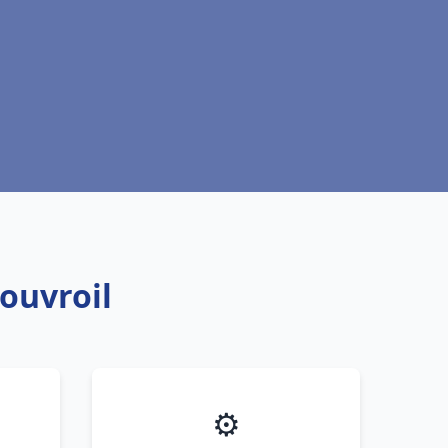
ouvroil
⚙️