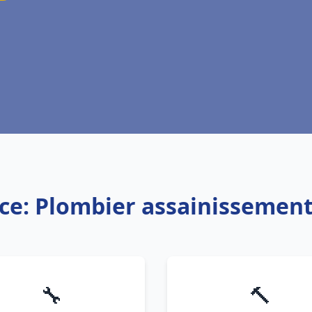
ice: Plombier assainissement
🔧
🔨