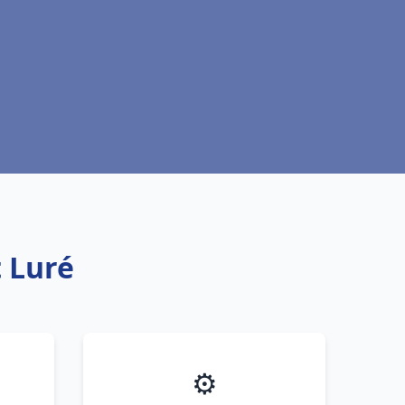
 Luré
⚙️