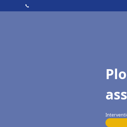
📞
Pl
as
Interventi