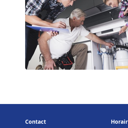
Contact
Horair