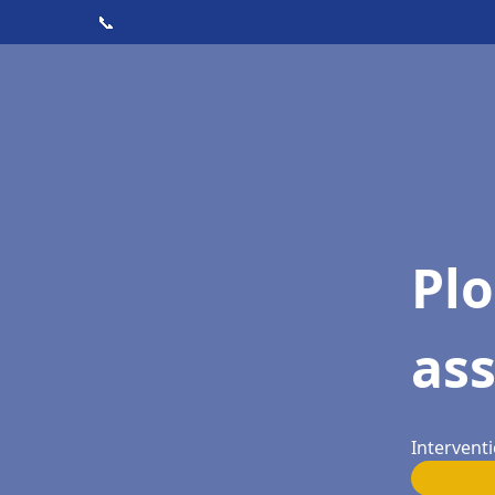
📞
Pl
as
Interventi