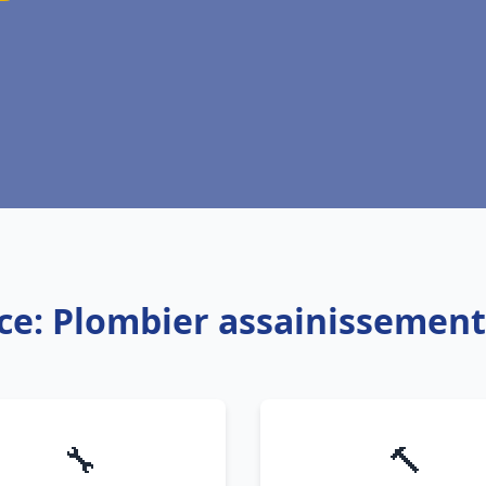
ce: Plombier assainissemen
🔧
🔨