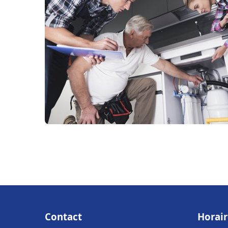
Contact
Horair