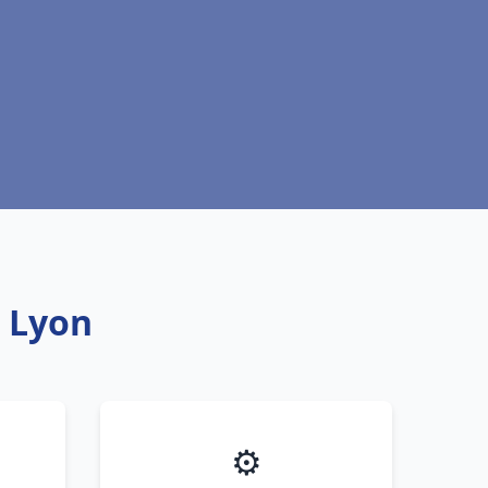
t Lyon
⚙️