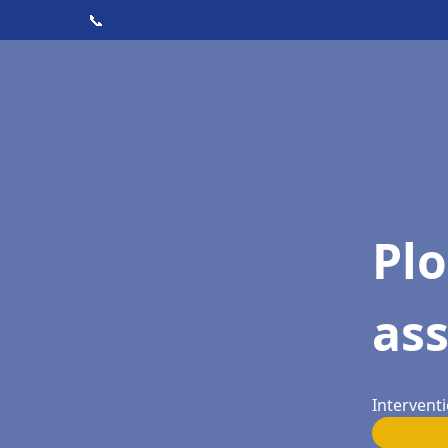
📞
Pl
as
Intervent