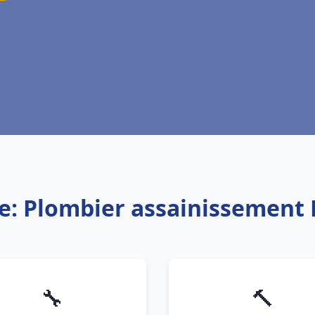
ce: Plombier assainissement
🔧
🔨