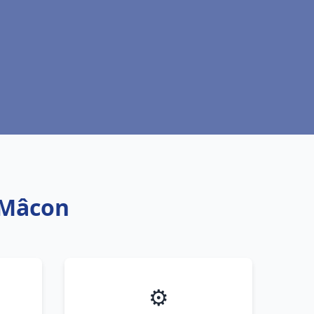
 Mâcon
⚙️