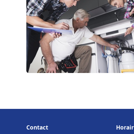
Contact
Horair