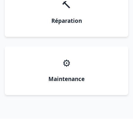
🔨
Réparation
⚙️
Maintenance