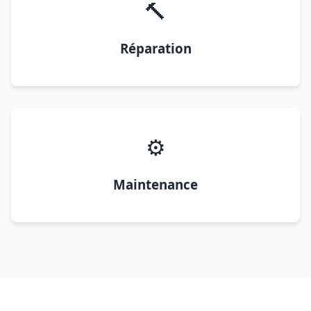
🔨
Réparation
⚙️
Maintenance