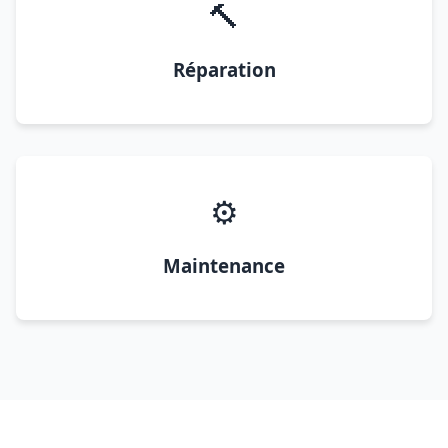
🔨
Réparation
⚙️
Maintenance