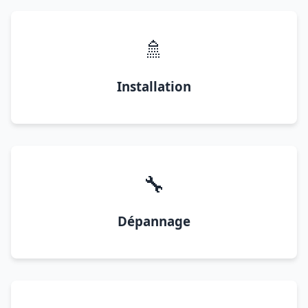
🚿
Installation
🔧
Dépannage