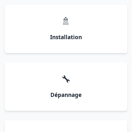
🚿
Installation
🔧
Dépannage