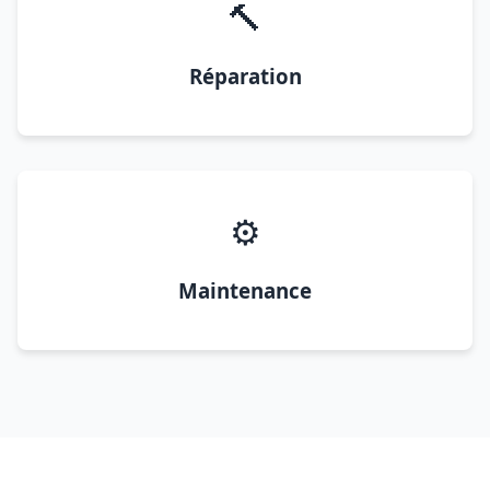
🔨
Réparation
⚙️
Maintenance