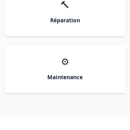
🔨
Réparation
⚙️
Maintenance