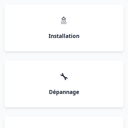
🚿
Installation
🔧
Dépannage