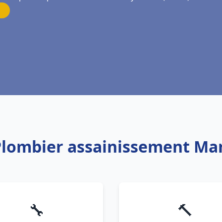
Plombier assainissement Marl
🔧
🔨