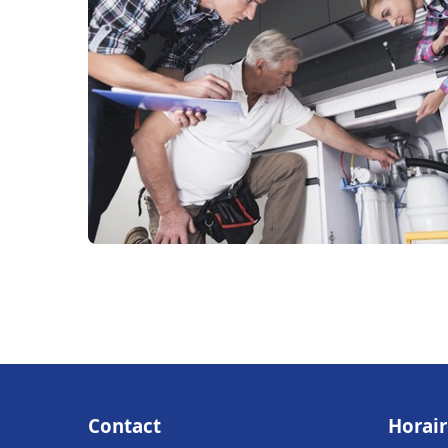
Contact
Horair