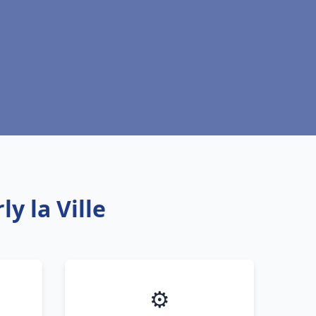
y la Ville
⚙️