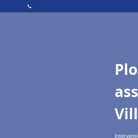
📞
Pl
ass
Vil
Interventi