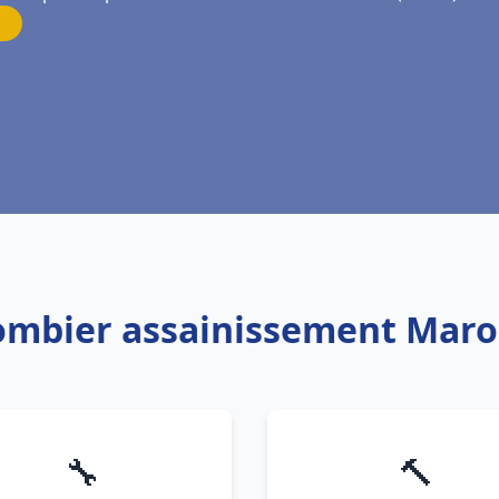
lombier assainissement Marol
🔧
🔨