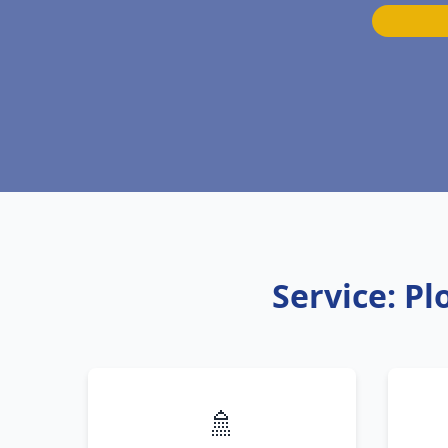
Service: P
🚿