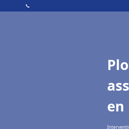
📞
Pl
as
en 
Interventi