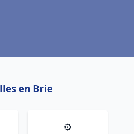
les en Brie
⚙️