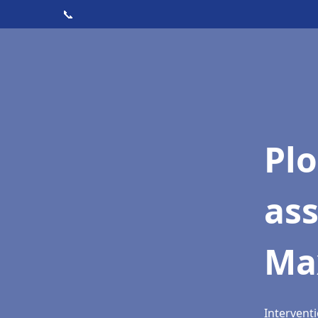
📞
Pl
as
Max
Interventi