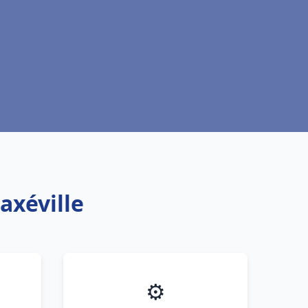
axéville
⚙️