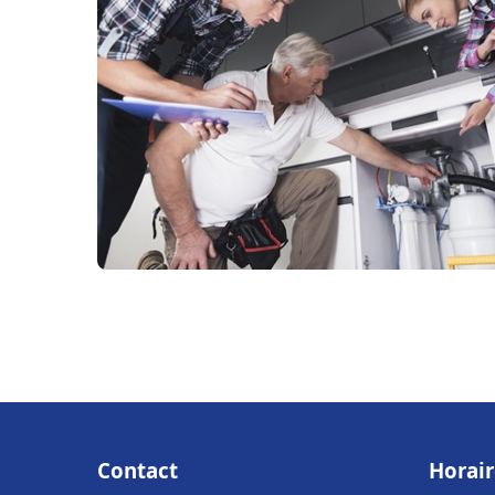
Contact
Horair