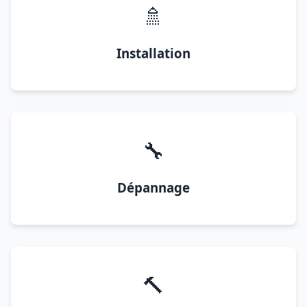
🚿
Installation
🔧
Dépannage
🔨