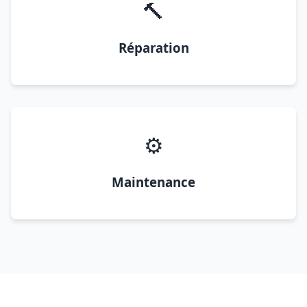
🔨
Réparation
⚙️
Maintenance