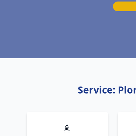
Service: Pl
🚿