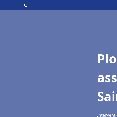
📞
Pl
as
Sai
Intervent