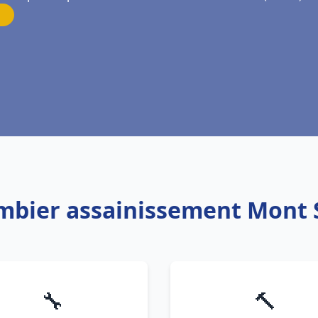
ombier assainissement Mont 
🔧
🔨