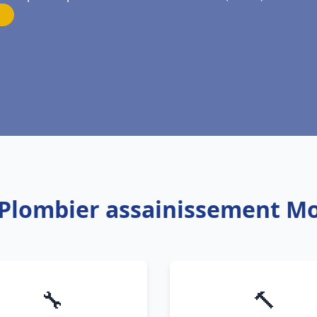
 Plombier assainissement M
🔧
🔨