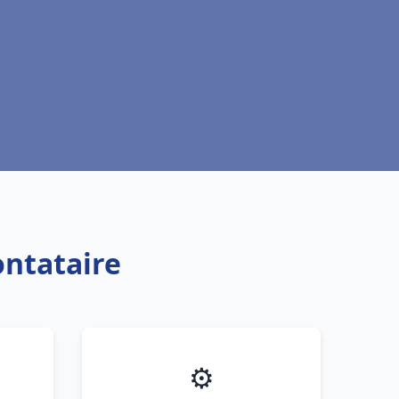
ontataire
⚙️