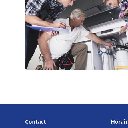
Contact
Horair