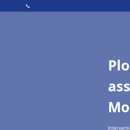
📞
Pl
as
Mo
Intervent