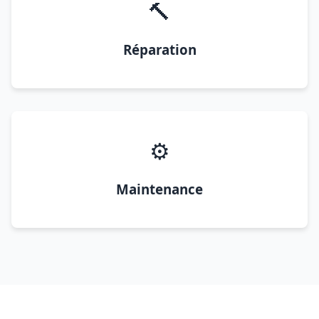
🔨
Réparation
⚙️
Maintenance