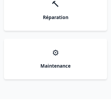
🔨
Réparation
⚙️
Maintenance