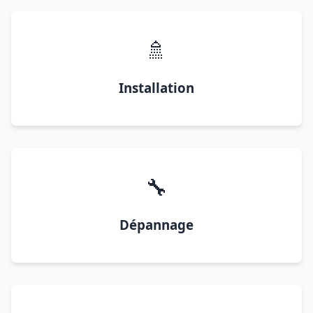
🚿
Installation
🔧
Dépannage