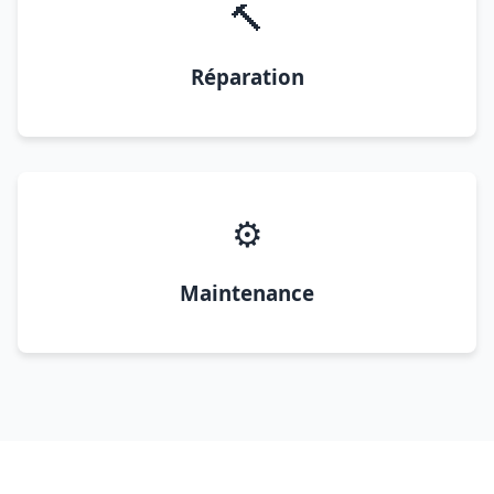
🔨
Réparation
⚙️
Maintenance