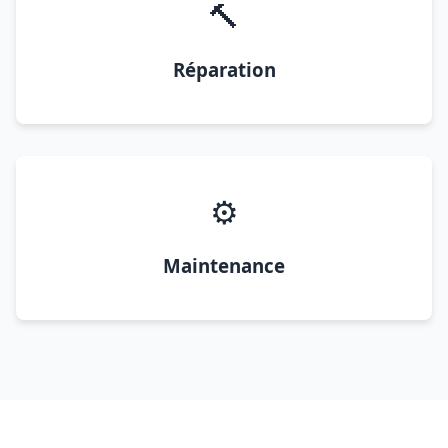
🔨
Réparation
⚙️
Maintenance