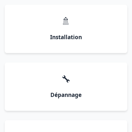
🚿
Installation
🔧
Dépannage